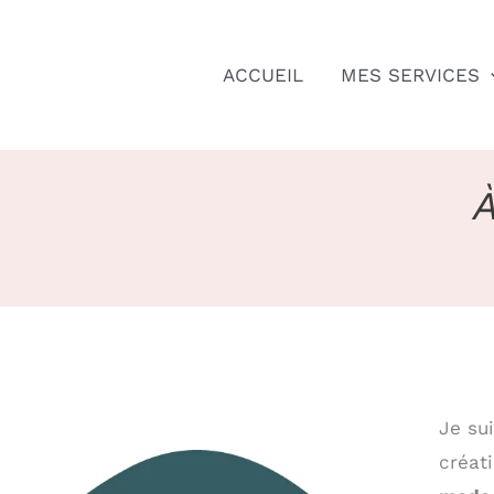
Aller
au
ACCUEIL
MES SERVICES
contenu
À
Je su
créat