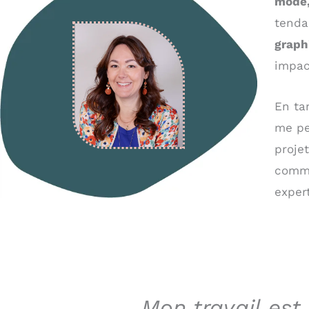
mode,
tenda
graph
impac
En ta
me pe
proje
commu
expert
Mon travail est