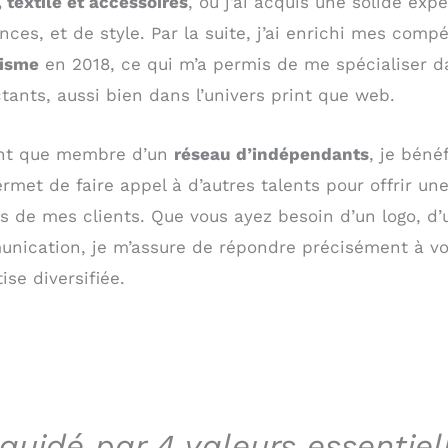
 textile et accessoires
, où j’ai acquis une solide ex
nces, et de style. Par la suite, j’ai enrichi mes com
isme
en 2018, ce qui m’a permis de me spécialiser da
tants, aussi bien dans l’univers print que web.
nt que membre d’un
réseau d’indépendants
, je béné
rmet de faire appel à d’autres talents pour offrir u
ts de mes clients. Que vous ayez besoin d’un logo, d’
nication, je m’assure de répondre précisément à v
ise diversifiée.
 guidé par 4 valeurs essentiel