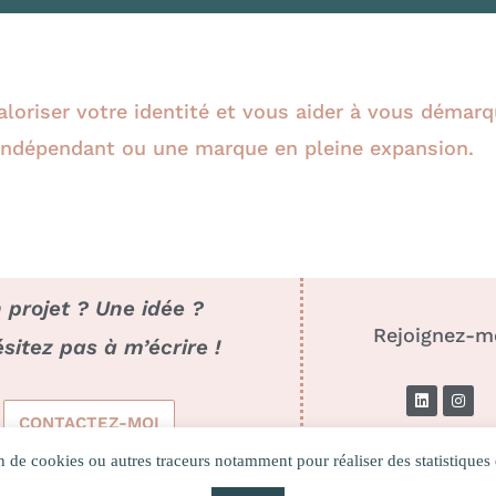
loriser votre identité et vous aider à vous démarq
 indépendant ou une marque en pleine expansion.
 projet ? Une idée ?
Rejoignez-m
sitez pas à m’écrire !
L
I
i
n
CONTACTEZ-MOI
n
s
k
t
e
a
n de cookies ou autres traceurs notamment pour réaliser des statistiques d
d
g
i
r